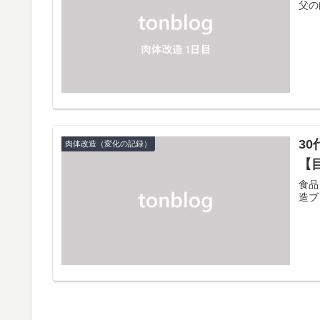
父の
3
肉体改造（変化の記録）
【
食品
造ブ